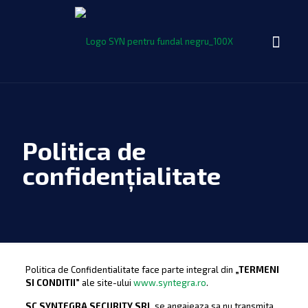
Politica de
confidențialitate
Politica de Confidentialitate face parte integral din
„TERMENI
SI CONDITII”
ale site-ului
www.syntegra.ro
.
SC SYNTEGRA SECURITY SRL
se angajeaza sa nu transmita