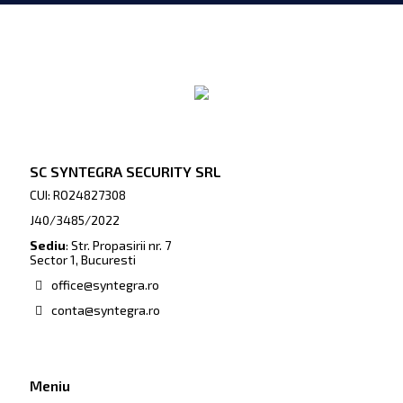
SC SYNTEGRA SECURITY SRL
CUI: RO24827308
J40/3485/2022
Sediu
: Str. Propasirii nr. 7
Sector 1, Bucuresti
office@syntegra.ro
conta@syntegra.ro
Meniu