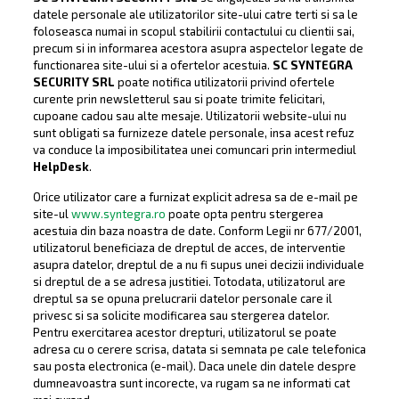
datele personale ale utilizatorilor site-ului catre terti si sa le
foloseasca numai in scopul stabilirii contactului cu clientii sai,
precum si in informarea acestora asupra aspectelor legate de
functionarea site-ului si a ofertelor acestuia.
SC SYNTEGRA
SECURITY SRL
poate notifica utilizatorii privind ofertele
curente prin newsletterul sau si poate trimite felicitari,
cupoane cadou sau alte mesaje. Utilizatorii website-ului nu
sunt obligati sa furnizeze datele personale, insa acest refuz
va conduce la imposibilitatea unei comuncari prin intermediul
HelpDesk
.
Orice utilizator care a furnizat explicit adresa sa de e-mail pe
site-ul
www.syntegra.ro
poate opta pentru stergerea
acestuia din baza noastra de date. Conform Legii nr 677/2001,
utilizatorul beneficiaza de dreptul de acces, de interventie
asupra datelor, dreptul de a nu fi supus unei decizii individuale
si dreptul de a se adresa justitiei. Totodata, utilizatorul are
dreptul sa se opuna prelucrarii datelor personale care il
privesc si sa solicite modificarea sau stergerea datelor.
Pentru exercitarea acestor drepturi, utilizatorul se poate
adresa cu o cerere scrisa, datata si semnata pe cale telefonica
sau posta electronica (e-mail). Daca unele din datele despre
dumneavoastra sunt incorecte, va rugam sa ne informati cat